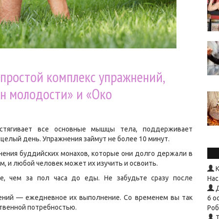
простой комплекс упражнений,
н молодости» и «Око
астягивает все основные мышцы тела, поддерживает
 целый день. Упражнения займут не более 10 минут.
ения буддийских монахов, которые они долго держали в
м, и любой человек может их изучить и освоить.
К
, чем за пол часа до еды. Не забудьте сразу после
Нас
Д
ений — ежедневное их выполнение. Со временем вы так
6 о
ственной потребностью.
Роб
T