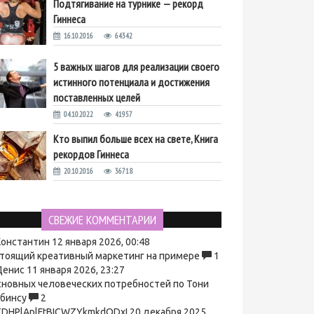
Подтягивание на турнике — рекорд
Гиннеса
16.10.2016
64342
5 важных шагов для реализации своего
истинного потенциала и достижения
поставленных целей
04.10.2022
41957
Кто выпил больше всех на свете, Книга
рекордов Гиннеса
20.10.2016
36718
СВЕЖИЕ КОММЕНТАРИИ
онстантин
12 января 2026, 00:48
тоящий креативный маркетинг на примере
1
енис
11 января 2026, 23:27
сновных человеческих потребностей по Тони
бинсу
2
DHPlAplFtBICWZYkmkdODxI
20 декабря 2025,