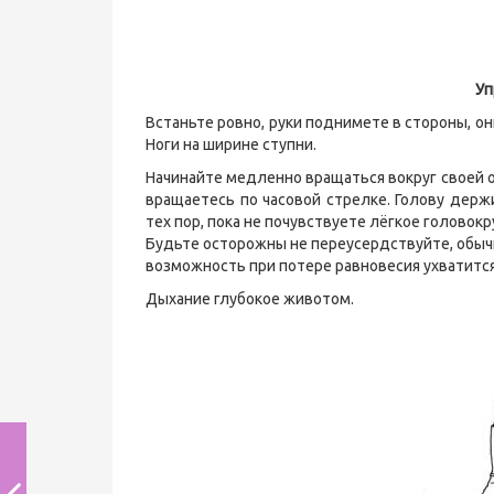
Уп
Встаньте ровно, руки поднимете в стороны, о
Ноги на ширине ступни.
Начинайте медленно вращаться вокруг своей оси
вращаетесь по часовой стрелке. Голову держи
тех пор, пока не почувствуете лёгкое головок
Будьте осторожны не переусердствуйте, обыч
возможность при потере равновесия ухватится з
Дыхание глубокое животом.