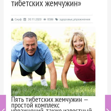
тибетских жемчужин»
Смуф
30.11.2020
8586
здоровье,упражнения
Пять тибетских жемчужин —
простой комплекс
упражнений, также известный