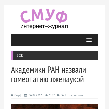
Меню
ЗОЖ
Академики РАН назвали
гомеопатию лженаукой
Смуф
06.02.2017
5137
РАН
гомеопатия