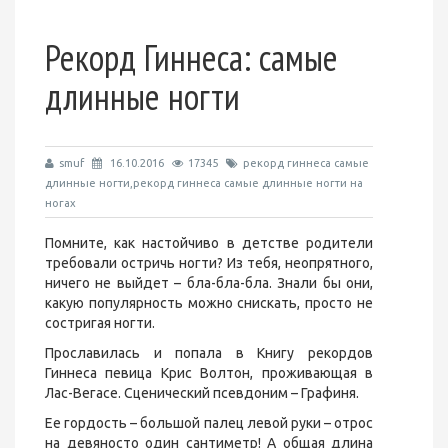
Рекорд Гиннеса: самые
длинные ногти
smuf
16.10.2016
17345
рекорд гиннеса самые
длинные ногти,рекорд гиннеса самые длинные ногти на
ногах
Помните, как настойчиво в детстве родители
требовали остричь ногти? Из тебя, неопрятного,
ничего не выйдет – бла-бла-бла. Знали бы они,
какую популярность можно снискать, просто не
состригая ногти.
Прославилась и попала в Книгу рекордов
Гиннеса певица Крис Волтон, проживающая в
Лас-Вегасе. Сценический псевдоним – Графиня.
Ее гордость – большой палец левой руки – отрос
на девяносто один сантиметр! А общая длина