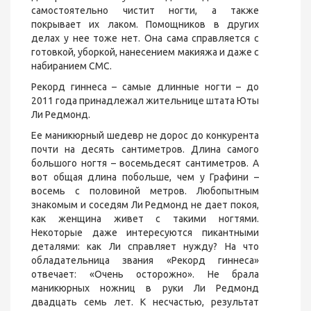
самостоятельно чистит ногти, а также
покрывает их лаком. Помощников в других
делах у нее тоже нет. Она сама справляется с
готовкой, уборкой, нанесением макияжа и даже с
набиранием СМС.
Рекорд гиннеса – самые длинные ногти – до
2011 года принадлежал жительнице штата Юты
Ли Редмонд.
Ее маникюрный шедевр не дорос до конкурента
почти на десять сантиметров. Длина самого
большого ногтя – восемьдесят сантиметров. А
вот общая длина побольше, чем у Графини –
восемь с половиной метров. Любопытным
знакомым и соседям Ли Редмонд не дает покоя,
как женщина живет с такими ногтями.
Некоторые даже интересуются пикантными
деталями: как Ли справляет нужду? На что
обладательница звания «Рекорд гиннеса»
отвечает: «Очень осторожно». Не брала
маникюрных ножниц в руки Ли Редмонд
двадцать семь лет. К несчастью, результат