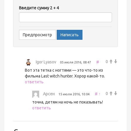
-
Введите сумму 2 + 4
-
-
-
-
-
0
Igor Lyasov
#
05 июля 2016, 08:47
Вот эта тетка с ногтями — это что-то из
фильма Last witch hunter. Хорор какой-то.
ответить
0
Арсен
#
↑
15 июля 2016, 10:04
точна, детям на ночь не показывать!
ответить