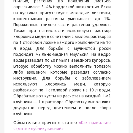
гнилью, растения до появления листьев
опрыскивают 3–4% бордоской жидкостью. Если
на кустиках присутствуют молодые листочки,
концентрацию раствора уменьшают до 1%.
Пораженные гнилью части растения удаляют.
Также при пятнистости используют раствор
хлорокиси меди в сочетании с мылом, растворяя
по 1 столовой ложке каждого компонента на 10
л воды. Для борьбы с мучнистой росой
подойдет мыльно-медная эмульсия. На ведро
воды разводят по 20 г мыла и медного купороса.
Вторую обработку можно выполнить топазом
либо азоценом, которые разводят согласно
инструкции. Для борьбы с заболеванием
используют хлорокись меди, которую
разбавляют по 1 столовой ложке на 10 л воды.
Обрабатывают кусты из расчета на каждый 1 м2
клубники — 1 л раствора. Обработку выполняют
двукратно: перед цветением и после сбора
клубники.
Обязательно прочтите статью
«Как правильно
садить клубнику весной»