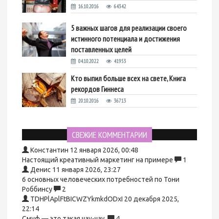
16.10.2016
64342
5 важных шагов для реализации своего
истинного потенциала и достижения
поставленных целей
04.10.2022
41953
Кто выпил больше всех на свете, Книга
рекордов Гиннеса
20.10.2016
36713
СВЕЖИЕ КОММЕНТАРИИ
Константин
12 января 2026, 00:48
Настоящий креативный маркетинг на примере
1
Денис
11 января 2026, 23:27
6 основных человеческих потребностей по Тони
Роббинсу
2
TDHPlAplFtBICWZYkmkdODxI
20 декабря 2025,
22:14
Смуф — это такая чау-чау.
4