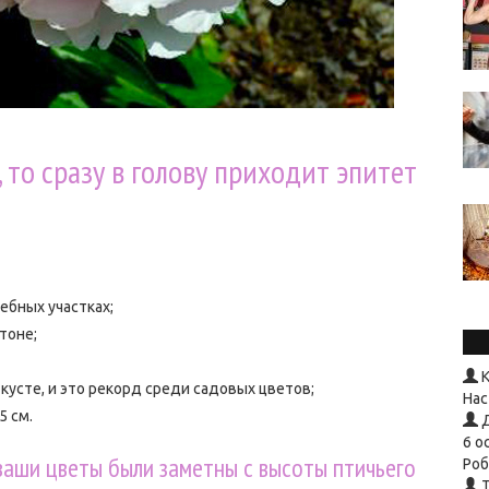
 то сразу в голову приходит эпитет
ебных участках;
тоне;
К
кусте, и это рекорд среди садовых цветов;
Нас
5 см.
Д
6 о
ы ваши цветы были заметны с высоты птичьего
Роб
T