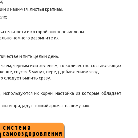
и;
ки и иван-чая, листья крапивы.
сле;
вательности в которой они перечислены.
ельно немного разомните их.
личестве и пить целый день.
м чаем, чёрным или зелёным, то количество составляющих
конце, спустя 5 минут, перед добавлением ягод.
го следует выпить сразу.
, используются их корни, настойка из которые обладает
езны и придадут тонкий аромат нашему чаю.