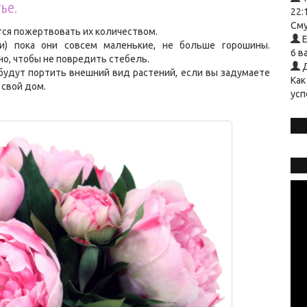
ье.
22:
Сму
тся пожертвовать их количеством.
Е
и) пока они совсем маленькие, не больше горошины.
6 в
о, чтобы не повредить стебель.
Д
 будут портить внешний вид растений, если вы задумаете
Как
 свой дом.
усп