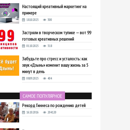
Настоящий креативный маркетинг на
примере
18.10.2025
300
Застряли в творческом тупике — вот 99
готовых креативных решений
01.10.2025
318
Забудьте про стресс и усталость: как
звук «Дзынь» изменит вашу жизнь за 5
минут в день
08.09.2025
404
САМОЕ ПОПУЛЯРНОЕ
Рекорд Гиннеса по рождению детей
16.10.2016
204120