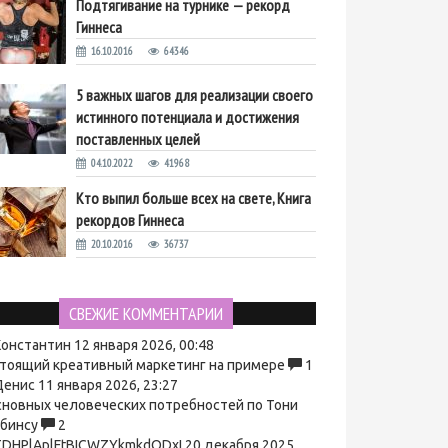
Подтягивание на турнике — рекорд
Гиннеса
16.10.2016
64346
5 важных шагов для реализации своего
истинного потенциала и достижения
поставленных целей
04.10.2022
41968
Кто выпил больше всех на свете, Книга
рекордов Гиннеса
20.10.2016
36737
СВЕЖИЕ КОММЕНТАРИИ
онстантин
12 января 2026, 00:48
тоящий креативный маркетинг на примере
1
енис
11 января 2026, 23:27
сновных человеческих потребностей по Тони
бинсу
2
DHPlAplFtBICWZYkmkdODxI
20 декабря 2025,