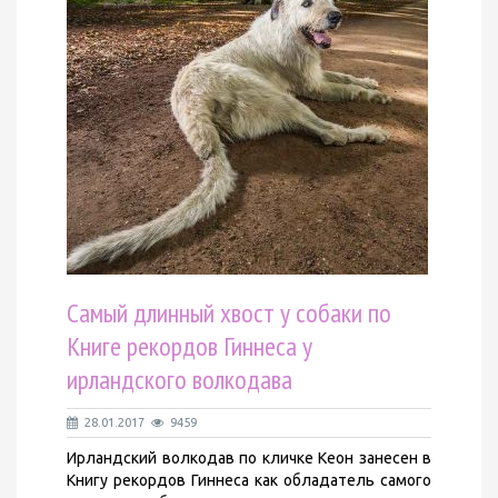
Самый длинный хвост у собаки по
Книге рекордов Гиннеса у
ирландского волкодава
28.01.2017
9459
Ирландский волкодав по кличке Кеон занесен в
Книгу рекордов Гиннеса как обладатель самого