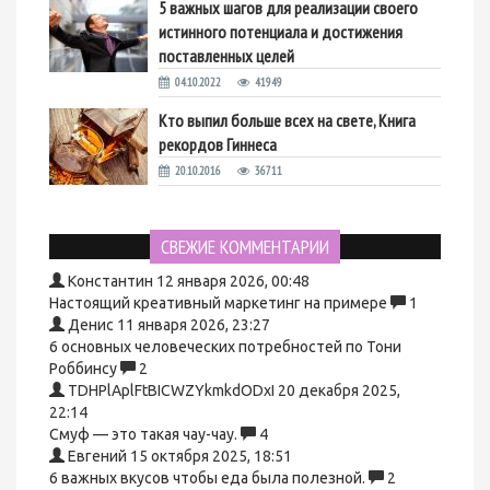
5 важных шагов для реализации своего
истинного потенциала и достижения
поставленных целей
04.10.2022
41949
Кто выпил больше всех на свете, Книга
рекордов Гиннеса
20.10.2016
36711
СВЕЖИЕ КОММЕНТАРИИ
Константин
12 января 2026, 00:48
Настоящий креативный маркетинг на примере
1
Денис
11 января 2026, 23:27
6 основных человеческих потребностей по Тони
Роббинсу
2
TDHPlAplFtBICWZYkmkdODxI
20 декабря 2025,
22:14
Смуф — это такая чау-чау.
4
Евгений
15 октября 2025, 18:51
6 важных вкусов чтобы еда была полезной.
2