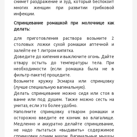
снимет раздражение и зуд, который беспокоит
многих женщин при развитии грибковой
инфекции.
Спринцевание ромашкой при молочнице как
делать:
для приготовления раствора возьмите 2
столовых ложки сухой ромашки аптечной и
залейте ее 1 литром кипятка.
Доведите до кипения и выключите огонь. Дайте
отвару остыть до температуры тела. При
необходимости (если ромашка была не в
фильтр-пакете) процедите.
Возьмите кружку Эсмарха или спринцовку
(лучше специальную вагинальную).
Делать спринцевание можно сидя или стоя в
ванне или под душем. Также можно сесть на
унитаз, если это более удобно.
Наполните спринцовку отваром ромашки и
осторожно введите ее кончик во влагалище.
Медленно и аккуратно делайте спринцевание,
не надо пытаться «выдавить» содержимое
спринцовки одним махом. Вагинальные мышцы