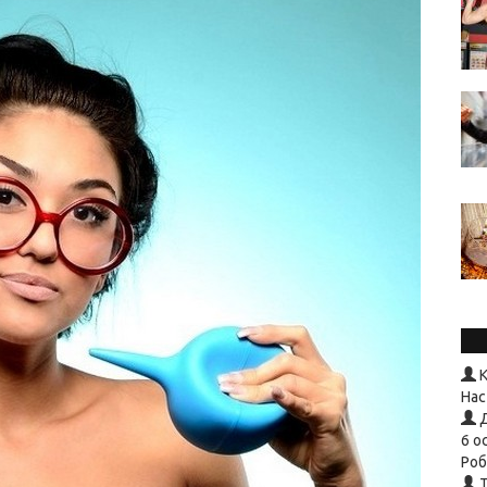
К
Нас
Д
6 о
Роб
T