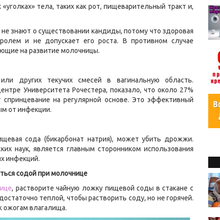
уголках» тела, таких как рот, пищеварительный тракт и,
не знают о существовании кандиды, потому что здоровая
ролем и не допускает его роста. В противном случае
ющие на развитие молочницы.
или других текучих смесей в вагинальную область.
ентре Университета Рочестера, показало, что около 27%
 спринцевание на регулярной основе. Это эффективный
м от инфекции.
ищевая сода (бикарбонат натрия), может убить дрожжи.
ких наук, является главным сторонником использования
х инфекций.
аться содой при молочнице
нице
, растворите чайную ложку пищевой соды в стакане с
статочно теплой, чтобы растворить соду, но не горячей.
к ожогам влагалища.