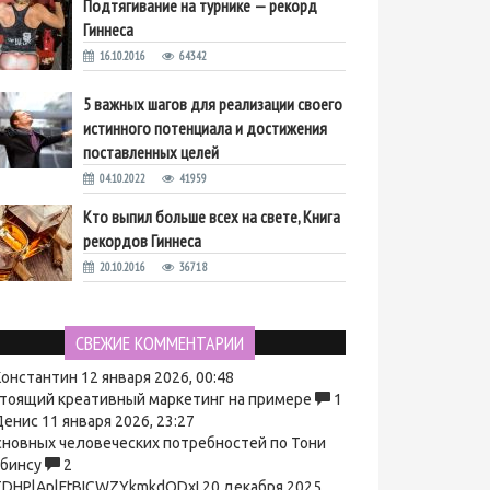
Подтягивание на турнике — рекорд
Гиннеса
16.10.2016
64342
5 важных шагов для реализации своего
истинного потенциала и достижения
поставленных целей
04.10.2022
41959
Кто выпил больше всех на свете, Книга
рекордов Гиннеса
20.10.2016
36718
СВЕЖИЕ КОММЕНТАРИИ
онстантин
12 января 2026, 00:48
тоящий креативный маркетинг на примере
1
енис
11 января 2026, 23:27
сновных человеческих потребностей по Тони
бинсу
2
DHPlAplFtBICWZYkmkdODxI
20 декабря 2025,