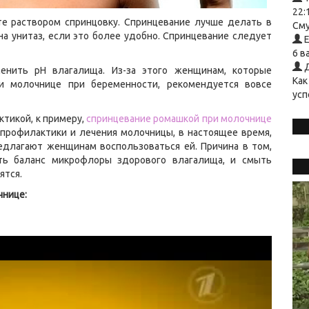
22:
те раствором спринцовку. Спринцевание лучше делать в
Сму
на унитаз, если это более удобно. Спринцевание следует
Е
6 в
Д
енить рН влагалища. Из-за этого женщинам, которые
Как
ри молочнице при беременности, рекомендуется вовсе
усп
ктикой, к примеру,
спринцевание ромашкой при молочнице
профилактики и лечения молочницы, в настоящее время,
едлагают женщинам воспользоваться ей. Причина в том,
ть баланс микрофлоры здорового влагалища, и смыть
ятся.
чнице: