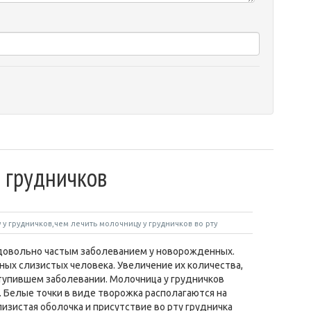
 грудничков
 у грудничков,чем лечить молочницу у грудничков во рту
довольно частым заболеванием у новорожденных.
ых слизистых человека. Увеличение их количества,
упившем заболевании. Молочница у грудничков
. Белые точки в виде творожка располагаются на
лизистая оболочка и присутствие во рту грудничка