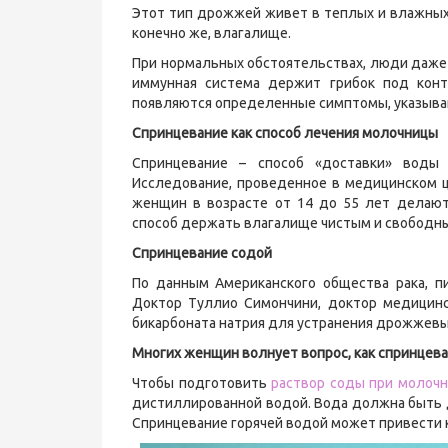
Этот тип дрожжей живет в теплых и влажных «
конечно же, влагалище.
При нормальных обстоятельствах, люди даже 
иммунная система держит грибок под конт
появляются определенные симптомы, указыва
Спринцевание как способ лечения молочницы
Спринцевание – способ «доставки» воды 
Исследование, проведенное в медицинском ц
женщин в возрасте от 14 до 55 лет делают
способ держать влагалище чистым и свободны
Спринцевание содой
По данным Американского общества рака, п
Доктор Туллио Симончини, доктор медицинс
бикарбоната натрия для устранения дрожжевы
Многих женщин волнует вопрос, как спринцев
Чтобы подготовить
раствор соды при молоч
дистиллированной водой. Вода должна быть до
Спринцевание горячей водой может привести 