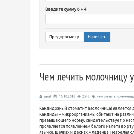
-
Введите сумму 6 + 4
-
-
-
-
-
Чем лечить молочницу у
smuf
16.10.2016
2543
чем лечить молочницу
Кандидозный стоматит (молочница) является 
Кандиды – микроорганизмы обитают на различн
превышающего норму, свидетельствует о наст
проявляется появлением белого налета во рту
язычке, щечках и деснах младенца. Незрелая с