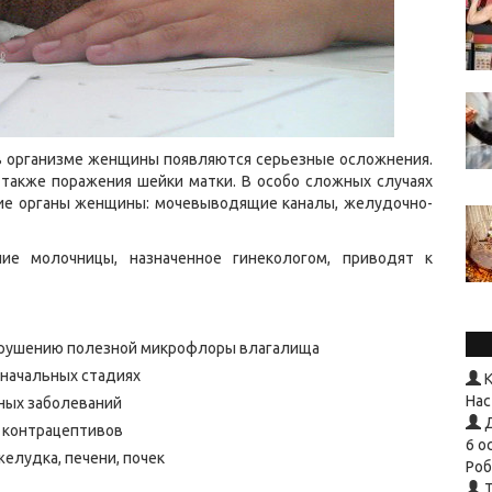
 в организме женщины появляются серьезные осложнения.
 также поражения шейки матки. В особо сложных случаях
гие органы женщины: мочевыводящие каналы, желудочно-
ие молочницы, назначенное гинекологом, приводят к
нарушению полезной микрофлоры влагалища
 начальных стадиях
К
Нас
ных заболеваний
Д
 контрацептивов
6 о
желудка, печени, почек
Роб
T