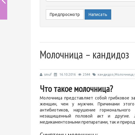
-
-
-
Молочница – кандидоз
smuf
16.10.2016
2544
кандидоз,Молочница,
Что такое молочница?
Молочница представляет собой грибковое з
женщин, чем у мужчин. Причинами этог
антибиотиков, нарушение гормонального
незащищенный половой акт и другие. 
медикаментозными препаратами, так и приро
Симптомы молочницы: