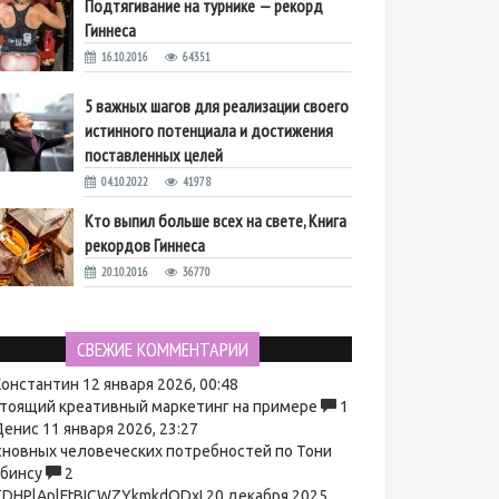
Подтягивание на турнике — рекорд
Гиннеса
16.10.2016
64351
5 важных шагов для реализации своего
истинного потенциала и достижения
поставленных целей
04.10.2022
41978
Кто выпил больше всех на свете, Книга
рекордов Гиннеса
20.10.2016
36770
СВЕЖИЕ КОММЕНТАРИИ
онстантин
12 января 2026, 00:48
тоящий креативный маркетинг на примере
1
енис
11 января 2026, 23:27
сновных человеческих потребностей по Тони
бинсу
2
DHPlAplFtBICWZYkmkdODxI
20 декабря 2025,