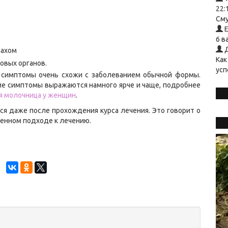
22:
Сму
Е
6 в
Д
пахом
Как
овых органов.
усп
 симптомы очень схожи с заболеванием обычной формы.
рме симптомы выражаются намного ярче и чаще, подробнее
ся молочница у женщин
.
я даже после прохождения курса лечения. Это говорит о
венном подходе к лечению.