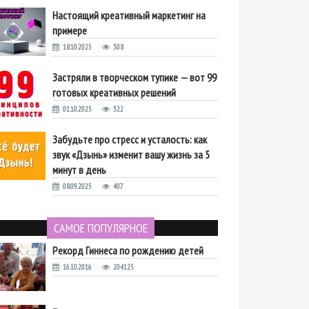
Настоящий креативный маркетинг на
примере
18.10.2025
308
Застряли в творческом тупике — вот 99
готовых креативных решений
01.10.2025
322
Забудьте про стресс и усталость: как
звук «Дзынь» изменит вашу жизнь за 5
минут в день
08.09.2025
407
САМОЕ ПОПУЛЯРНОЕ
Рекорд Гиннеса по рождению детей
16.10.2016
204125