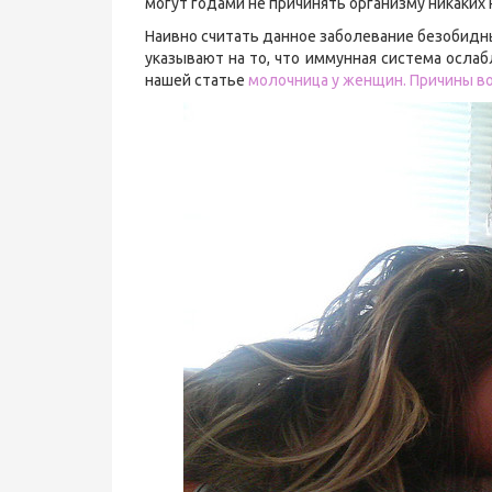
могут годами не причинять организму никаких
Наивно считать данное заболевание безобид
указывают на то, что иммунная система ослабл
нашей статье
молочница у женщин. Причины в