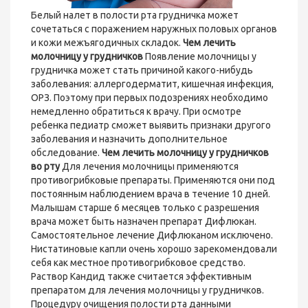
Белый налет в полости рта грудничка может
сочетаться с поражением наружных половых органов
и кожи межъягодичных складок.
Чем лечить
молочницу у грудничков
Появление молочницы у
грудничка может стать причиной какого-нибудь
заболевания: аллергодерматит, кишечная инфекция,
ОРЗ. Поэтому при первых подозрениях необходимо
немедленно обратиться к врачу. При осмотре
ребенка педиатр сможет выявить признаки другого
заболевания и назначить дополнительное
обследование.
Чем лечить молочницу у грудничков
во рту
Для лечения молочницы применяются
противогрибковые препараты. Применяются они под
постоянным наблюдением врача в течение 10 дней.
Малышам старше 6 месяцев только с разрешения
врача может быть назначен препарат Дифлюкан.
Самостоятельное лечение Дифлюканом исключено.
Нистатиновые капли очень хорошо зарекомендовали
себя как местное противогрибковое средство.
Раствор Кандид также считается эффективным
препаратом для лечения молочницы у грудничков.
Процедуру очищения полости рта данными