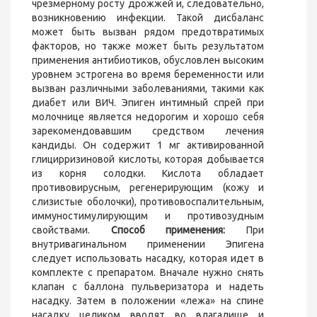
чрезмерному росту дрожжей и, следовательно,
возникновению инфекции. Такой дисбаланс
может быть вызван рядом предотвратимых
факторов, но также может быть результатом
применения антибиотиков, обусловлен высоким
уровнем эстрогена во время беременности или
вызван различными заболеваниями, такими как
диабет или ВИЧ. Эпиген интимный спрей при
молочнице является недорогим и хорошо себя
зарекомендовавшим средством лечения
кандиды. Он содержит 1 мг активированной
глицирризиновой кислоты, которая добывается
из корня солодки. Кислота обладает
противовирусным, регенерирующим (кожу и
слизистые оболочки), противовоспалительным,
иммуностимулирующим и противозудным
свойствами.
Способ применения:
При
внутривагинальном применении Эпигена
следует использовать насадку, которая идет в
комплекте с препаратом. Вначале нужно снять
клапан с баллона пульверизатора и надеть
насадку. Затем в положении «лежа» на спине
насадку целиком вводят во влагалище и