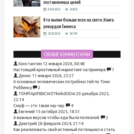
поставленных целей
04.10.2022
41968
Кто выпил больше всех на свете, Книга
рекордов Гиннеса
20.10.2016
36740
СВЕЖИЕ КОММЕНТАРИИ
Константин
12 января 2026, 00:48
Настоящий креативный маркетинг на примере
1
Денис
11 января 2026, 23:27
6 основных человеческих потребностей по Тони
Роббинсу
2
TDHPlAplFtBICWZYkmkdODxI
20 декабря 2025,
22:14
Смуф — это такая чау-чау.
4
Евгений
15 октября 2025, 18:51
6 важных вкусов чтобы еда была полезной.
2
Дмитрий
28 февраля 2024, 21:14
Как реализовать свой истинный потенциал и стать