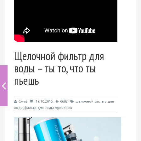
Щелочной фильтр для
воды – ты то, что ты
пьешь
Смуф
19.10.2016
6602
щелочной фильтр для
воды,фильтр для воды Ageekbon