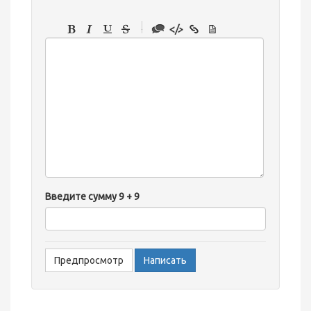
-
-
-
-
-
-
-
-
-
-
Введите сумму 9 + 9
-
-
-
-
-