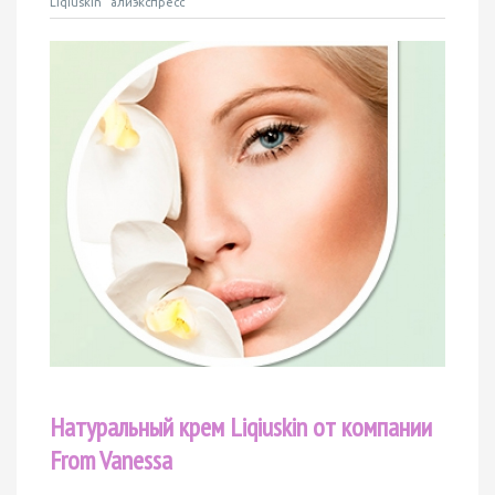
Liqiuskin
алиэкспресс
Натуральный
крем Liqiuskin от компании
From
V
anessa